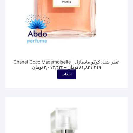
عطر شنل کوکو مادمازل | Chanel Coco Mademoiselle
Price
۸۱,۸۳۱,۲۱۹
تومان
–
۲,۰۱۳,۴۲۲
تومان
range:
این
انتخاب
۲,۰۱۳,۴۲۲ تومان
محصول
through
۸۱,۸۳۱,۲۱۹ تومان
دارای
انواع
مختلفی
می
باشد.
گزینه
ها