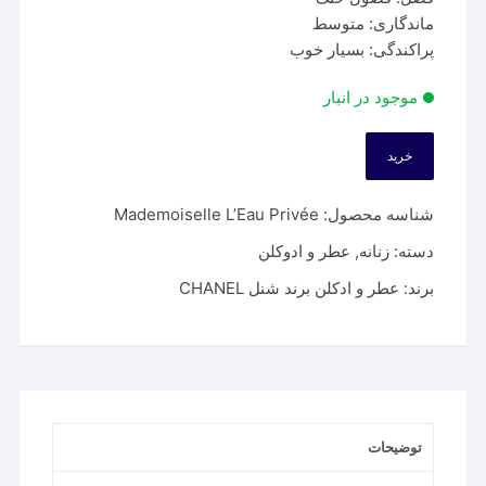
ماندگاری: متوسط
پراکندگی: بسیار خوب
موجود در انبار
خرید
عطر
شنل
شناسه محصول:
Mademoiselle L’Eau Privée
کوکو
مادمازل
دسته:
زنانه
,
عطر و ادوکلن
لئو
برند:
عطر و ادکلن برند شنل CHANEL
پرایوی
|
Chanel
Coco
Mademoiselle
L’Eau
توضیحات
Privée
عدد