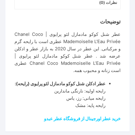
نظرات (0)
توضیحات
عطر شنل کوکو مادمازل لئو پرایوی | Chanel Coco
Mademoiselle L’Eau Privée عطری است با رایحه گرم
و مرکباتی. این عطر در سال 2020 به بازار عطر و ادکلن
عرضه شد . عطر شنل کوکو مادمازل لئو پرایوی |
Chanel Coco Mademoiselle L’Eau Privée عطری
است زنانه و محبوب همه.
عطر ادکلن شنل کوکو مادمازل لئو پرایوی (رایحه):
رایحه اولیه: نارنگی ماندارین
رایحه میانی: رز،‌ یاس
رایحه پایه: مشک
خرید عطر اورجینال از فروشگاه عطر عبدو