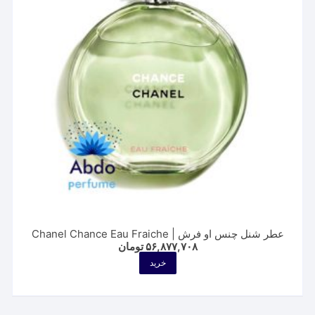
ممکن
است
در
صفحه
محصول
انتخاب
شوند
عطر شنل چنس او فرش | Chanel Chance Eau Fraiche
۵۶,۸۷۷,۷۰۸
تومان
خرید