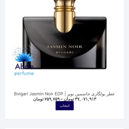
ممکن
است
در
صفحه
محصول
انتخاب
شوند
عطر بولگاری جاسمین نویر | Bvlgari Jasmin Noir EDP
Price
۳۷,۰۷۱,۹۱۳
تومان
–
۷۵۹,۷۵۹
تومان
range:
این
انتخاب
۷۵۹,۷۵۹ تومان
محصول
through
۳۷,۰۷۱,۹۱۳ تومان
دارای
انواع