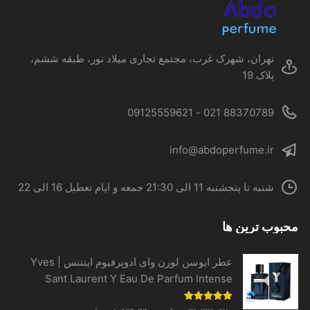
در
صفحه
محصول
تهران، شهرک غرب، مجتمع تجاری میلاد نور، طبقه ششم،
انتخاب
پلاک 19
شوند
88370789 021 - 09125559621
info@abdoperfume.ir
شنبه تا پنجشنبه 11 الی 21:30 جمعه و ایام تعطیل 16 الی 22
محبوب ترین ها
عطر ایوسن لورن وای ادوپرفیوم اینتنس | Yves
Sant Laurent Y Eau De Parfum Intense
نمره
5.00