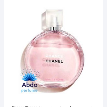
مختلفی
می
باشد.
گزینه
ها
ممکن
است
در
صفحه
محصول
انتخاب
شوند