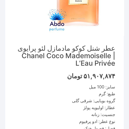
عطر شنل کوکو مادمازل لئو پرایوی
| Chanel Coco Mademoiselle
L’Eau Privée
۵۱,۹۰۷,۸۷۴
تومان
سایز: 100 میل
طبع: گرم
گروه بویایی: شرقی گلی
عطار: اولیویه پولژ
جنسیت: زنانه
نوع عطر: ادو پرفیوم
فصل: فصول خنک