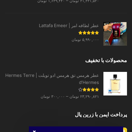
Price
–
۳۱,۳۳۱,۵۲۰
تومان
۱,۶۳۹,۴۴۰
تومان
از 5
range:
۱,۶۳۹,۴۴۰ تومان
through
عطر لطافه امر | Lattafa Emeer
۳۱,۳۳۱,۵۲۰ تومان
نمره
5.00
۵,۹۹۰,۰۰۰
تومان
از 5
محصولات با تخفیف
عطر هرمس تق هرمس ادو تویلت | Hermes Terre
d’Hermes
Price
نمره
–
۲۳,۲۹۰,۸۲۱
تومان
۳۰۰,۰۰۰
تومان
4.00
از 5
range:
۳۰۰,۰۰۰ تومان
پرداخت ایمن با زرین پال
through
۲۳,۲۹۰,۸۲۱ تومان