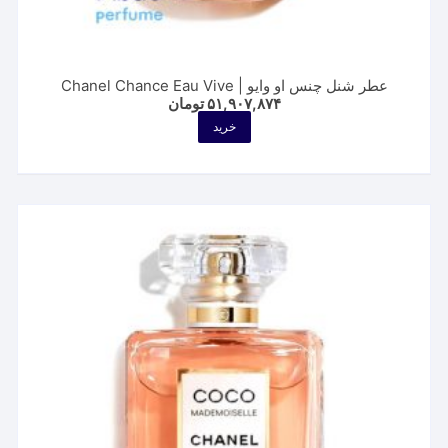
عطر شنل چنس او وایو | Chanel Chance Eau Vive
۵۱,۹۰۷,۸۷۴
تومان
خرید