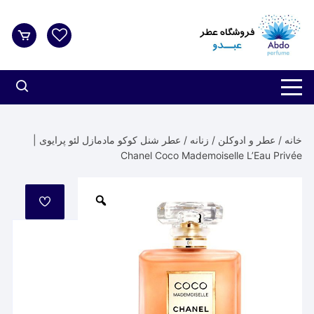
د
دن
ز
حتوا
خانه
/
عطر و ادوکلن
/
زنانه
/ عطر شنل کوکو مادمازل لئو پرایوی |
Chanel Coco Mademoiselle L’Eau Privée
مورد
علاقه