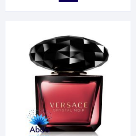
محصول
through
۲۸,۶۰۰,۰۰۰ تومان
دارای
انواع
مختلفی
می
باشد.
گزینه
ها
ممکن
است
در
صفحه
محصول
انتخاب
شوند