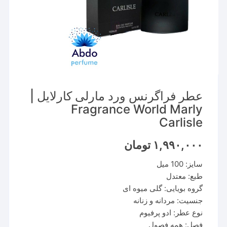
عطر فراگرنس ورد مارلی کارلایل |
Fragrance World Marly
Carlisle
۱,۹۹۰,۰۰۰
تومان
سایز: 100 میل
طبع: معتدل
گروه بویایی: گلی میوه ای
جنسیت: مردانه و زنانه
نوع عطر: ادو پرفیوم
فصل: همه فصول