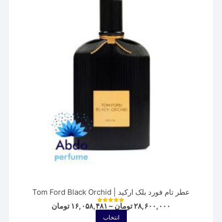
عطر تام فورد بلک ارکید | Tom Ford Black Orchid
Price
۲۸,۶۰۰,۰۰۰
تومان
–
۱۶,۰۵۸,۴۸۱
تومان
نمره
range:
5.00
این
انتخاب
از 5
۱۶,۰۵۸,۴۸۱ توم