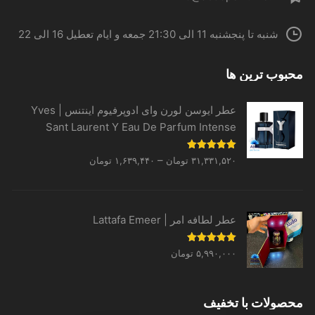
شنبه تا پنجشنبه 11 الی 21:30 جمعه و ایام تعطیل 16 الی 22
محبوب ترین ها
عطر ایوسن لورن وای ادوپرفیوم اینتنس | Yves
Sant Laurent Y Eau De Parfum Intense
Price
نمره
5.00
–
۳۱,۳۳۱,۵۲۰
تومان
۱,۶۳۹,۴۴۰
تومان
از 5
range:
۱,۶۳۹,۴۴۰ تومان
through
عطر لطافه امر | Lattafa Emeer
۳۱,۳۳۱,۵۲۰ تومان
نمره
5.00
۵,۹۹۰,۰۰۰
تومان
از 5
محصولات با تخفیف