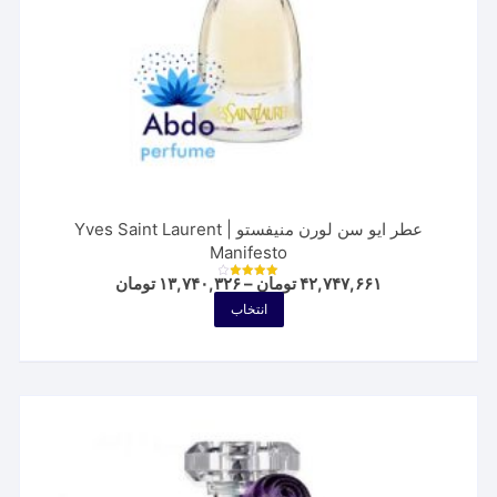
انتخاب
شوند
عطر ایو سن لورن منیفستو | Yves Saint Laurent
Manifesto
Price
۴۲,۷۴۷,۶۶۱
تومان
–
۱۳,۷۴۰,۳۲۶
تومان
نمره
range:
4.00
این
انتخاب
از 5
۱۳,۷۴۰,۳۲۶ توم
محصول
through
۴۲,۷۴۷,۶۶۱ تومان
دارای
انواع
مختلفی
می
باشد.
گزینه