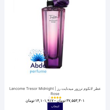
ها
ممکن
است
در
صفحه
محصول
انتخاب
شوند
عطر لانکوم ترزور میدنایت رز | Lancome Tresor Midnight
Rose
Price
۳۷,۵۵۳,۳۰۱
تومان
–
۱۴,۱۰۱,۹۱۷
تومان
نمره
range:
4.00
این
انتخاب
از 5
۱۴,۱۰۱,۹۱۷ توم