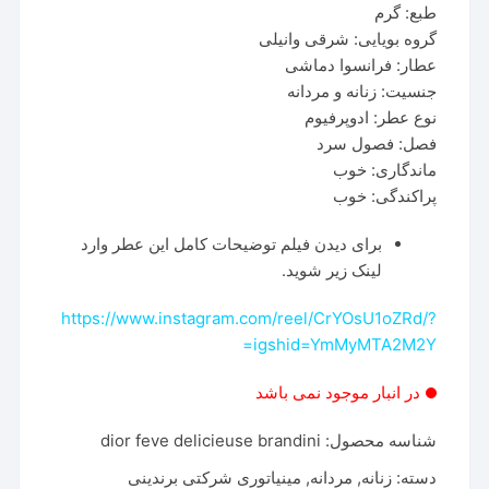
طبع: گرم
گروه بویایی: شرقی وانیلی
عطار: فرانسوا دماشی
جنسیت: زنانه و مردانه
نوع عطر: ادوپرفیوم
فصل: فصول سرد
ماندگاری: خوب
پراکندگی: خوب
برای دیدن فیلم توضیحات کامل این عطر وارد
لینک زیر شوید.
https://www.instagram.com/reel/CrYOsU1oZRd/?
igshid=YmMyMTA2M2Y=
در انبار موجود نمی باشد
شناسه محصول:
dior feve delicieuse brandini
دسته:
زنانه
,
مردانه
,
مینیاتوری شرکتی برندینی