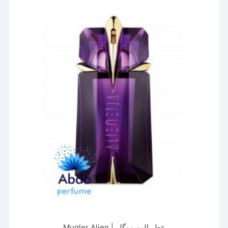
مختلفی
می
باشد.
گزینه
ها
ممکن
است
در
صفحه
محصول
انتخاب
شوند
عطر الین موگلر | Mugler Alien