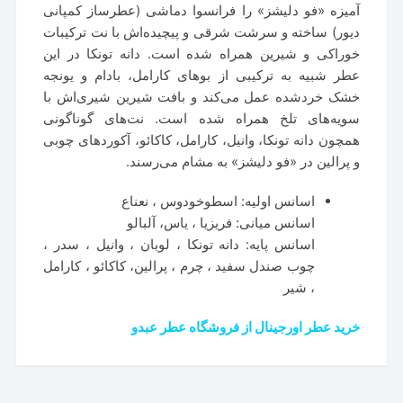
آمیزه «فو دلیشز» را فرانسوا دماشی (عطرساز کمپانی
دیور) ساخته و سرشت شرقی و پیچیده‌اش با نت ترکیبات
خوراکی و شیرین همراه شده است. دانه تونکا در این
عطر شبیه به ترکیبی از بوهای کارامل، بادام و یونجه
خشک خردشده عمل می‌کند و بافت شیرین شیری‌اش با
سویه‌های تلخ همراه شده است. نت‌های گوناگونی
همچون دانه تونکا، وانیل، ‌کارامل، کاکائو، آکوردهای چوبی
و پرالین در «فو دلیشز» به مشام می‌رسند.
اسانس اولیه: اسطوخودوس ، نعناع
اسانس میانی: فریزیا ، یاس، آلبالو
اسانس پایه: دانه تونکا ، لوبان ، وانیل ، سدر ،
چوب صندل سفید ، چرم ، پرالین، کاکائو ، کارامل
، شیر
خرید عطر اورجینال از فروشگاه عطر عبدو