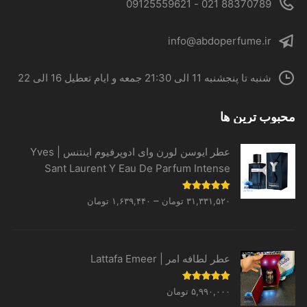
88370789 021 - 09125559621
info@abdoperfume.ir
شنبه تا پنجشنبه 11 الی 21:30 جمعه و ایام تعطیل 16 الی 22
محبوب ترین ها
عطر ایوسن لورن وای ادوپرفیوم اینتنس | Yves
Sant Laurent Y Eau De Parfum Intense
Price
نمره
5.00
–
۳۱,۳۳۱,۵۲۰
تومان
۱,۶۳۹,۴۴۰
تومان
از 5
range:
۱,۶۳۹,۴۴۰ تومان
through
عطر لطافه امر | Lattafa Emeer
۳۱,۳۳۱,۵۲۰ تومان
نمره
5.00
۵,۹۹۰,۰۰۰
تومان
از 5