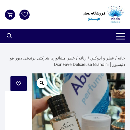
د
دن
ز
حتوا
خانه
/
عطر و ادوکلن
/
زنانه
/ عطر مینیاتوری شرکتی برندینی دیور فو
دلیسیوز | Dior Feve Delicieuse Brandini
مورد
علاقه