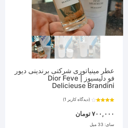
عطر مینیاتوری شرکتی برندینی دیور
فو دلیسیوز | Dior Feve
Delicieuse Brandini
(دیدگاه کاربر
1
)
1
امتیاز
4.00
از 5
۷۰۰,۰۰۰
تومان
امتیاز
مشتری
سای: 33 میل