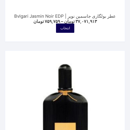
عطر بولگاری جاسمین نویر | Bvlgari Jasmin Noir EDP
Price
۳۷,۰۷۱,۹۱۳
تومان
–
۷۵۹,۷۵۹
تومان
range:
این
انتخاب
۷۵۹,۷۵۹ تومان
محصول
through
۳۷,۰۷۱,۹۱۳ تومان
دارای
انواع
مختلفی
می
باشد.
گزینه
ها
ممکن
است
در
صفحه
محصول
انتخاب