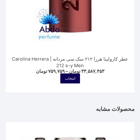
شوند
عطر کارولینا هررا ۲۱۲ سک.سی مردانه | Carolina Herrera
212 s–y Men
Price
۳۳,۵۸۷,۴۵۳
تومان
–
۷۵۹,۷۵۹
تومان
range:
این
انتخاب
۷۵۹,۷۵۹ تومان
محصول
through
۳۳,۵۸۷,۴۵۳ تومان
دارای
انواع
مختلفی
محصولات مشابه
می
باشد.
گزینه
ها