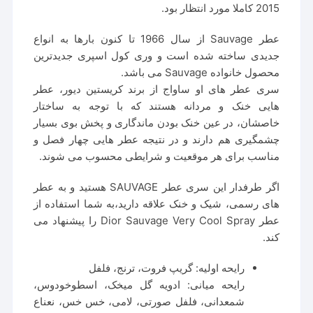
2015 کاملا مورد انتظار بود.
عطر Sauvage از سال 1966 تا کنون بارها به انواع
جدیدی ساخته شده است و وری کول اسپری جدیدترین
محصول خانواده Sauvage می باشد.
سری عطر های او ساواج از برند کریستین دیور، عطر
هایی خنک و مردانه هستند که با توجه به ساختار
خاصشان، در عین خنک بودن ماندگاری و پخش بوی بسیار
چشمگیری هم دارند و در نتیجه عطر هایی چهار فصل و
مناسب برای هر موقعیت و شرایطی محسوب می شوند.
اگر طرفدار این سری عطر SAUVAGE هستید و به عطر
های رسمی، شیک و خنک علاقه دارید،به شما استفاده از
عطر Dior Sauvage Very Cool Spray را پیشنهاد می
کند.
رایحه اولیه: گریپ فروت، ترنج، فلفل
رایحه میانی: ادویه گل میخک، اسطوخودوس،
شمعدانی، فلفل صورتی، لامی، خس خس، نعناع