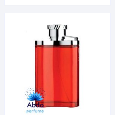
۲۳,۲۹۰,۸۲۱ تومان
دارای
انواع
مختلفی
می
باشد.
گزینه
ها
ممکن
است
در
صفحه
محصول
انتخاب
شوند