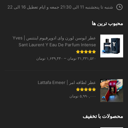
شنبه تا پنجشنبه 11 الی 21:30 جمعه و ایام تعطیل 16 الی 22
محبوب ترین ها
عطر ایوسن لورن وای ادوپرفیوم اینتنس | Yves
Sant Laurent Y Eau De Parfum Intense
Price
نمره
5.00
–
۳۱,۳۳۱,۵۲۰
تومان
۱,۶۳۹,۴۴۰
تومان
از 5
range:
۱,۶۳۹,۴۴۰ تومان
through
عطر لطافه امر | Lattafa Emeer
۳۱,۳۳۱,۵۲۰ تومان
نمره
5.00
۵,۹۹۰,۰۰۰
تومان
از 5
محصولات با تخفیف