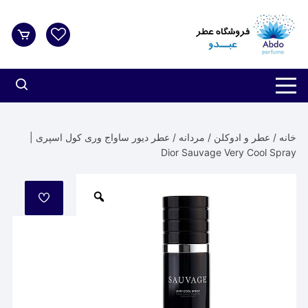
د
دن
ز
حتوا
خانه
/
عطر و ادوکلن
/
مردانه
/ عطر دیور ساواج وری کول اسپری |
Dior Sauvage Very Cool Spray
مورد
علاقه