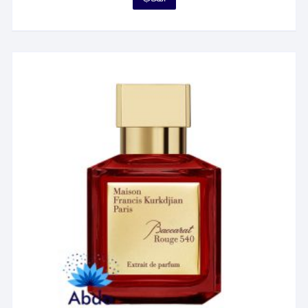
۱,۰۹۸,۲۳۶ تومان
محصول
through
۲۳,۰۹۵,۸۰۲ تومان
دارای
انواع
مختلفی
می
باشد.
گزینه
ها
ممکن
است
در
صفحه
محصول
انتخاب
شوند