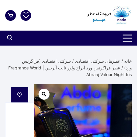
د
دن
ز
حتوا
خانه
/
عطرهای شرکتی اقتصادی
/
شرکتی اقتصادی (فراگرنس
ورد)
/ عطر فراگرنس ورد آبراج ولور نایت آیریس | Fragrance World
Abraaj Valour Night Iris
مورد
علاقه