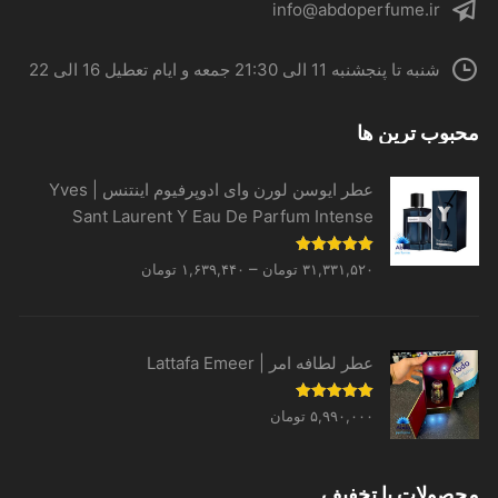
info@abdoperfume.ir
شنبه تا پنجشنبه 11 الی 21:30 جمعه و ایام تعطیل 16 الی 22
محبوب ترین ها
عطر ایوسن لورن وای ادوپرفیوم اینتنس | Yves
Sant Laurent Y Eau De Parfum Intense
Price
نمره
5.00
–
۳۱,۳۳۱,۵۲۰
تومان
۱,۶۳۹,۴۴۰
تومان
از 5
range:
۱,۶۳۹,۴۴۰ تومان
through
عطر لطافه امر | Lattafa Emeer
۳۱,۳۳۱,۵۲۰ تومان
نمره
5.00
۵,۹۹۰,۰۰۰
تومان
از 5
محصولات با تخفیف