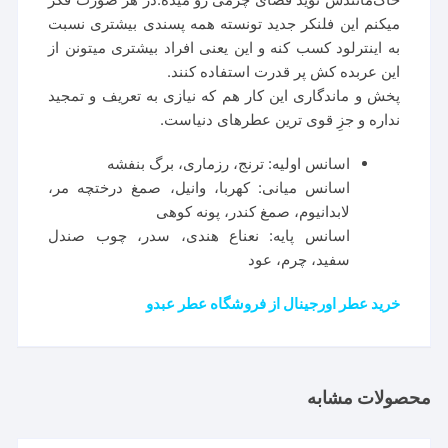
میکنم این فلنکر جدید تونسته همه پسندی بیشتری نسبت
به اینترلود کسب کنه و این یعنی افراد بیشتری میتونن از
این عربده کش پر قدرت استفاده کنند.
پخش و ماندگاری این کار هم که نیازی به تعریف و تمجید
نداره و جزِ قوی ترین عطرهای دنیاست.
اسانس اولیه: ترنج، رزماری، برگ بنفشه
اسانس میانی: کهربا، وانیل، صمغ درختچه مر،
لابدانیوم، صمغ کندر، پونه کوهی
اسانس پایه: نعناع هندی، سدر، چوب صندل
سفید، چرم، عود
خرید عطر اورجینال از فروشگاه عطر عبدو
محصولات مشابه