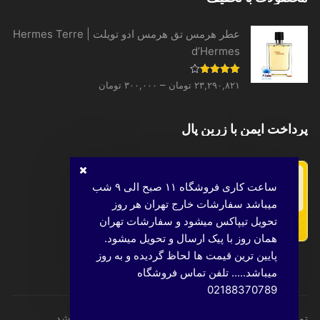
عطر هرمس تق هرمس ادو تویلت | Hermes Terre
d’Hermes
Price
نمره
–
۲۳,۲۹۰,۸۲۱
تومان
۳۰۰,۰۰۰
تومان
4.00
از 5
range:
۳۰۰,۰۰۰ تومان
پرداخت ایمن با زرین پال
through
۲۳,۲۹۰,۸۲۱ تومان
ساعت کاری فروشگاه ۱۱ صبح الی ۹ شب
میباشد سفارشات خارج تهران هر روز
تحویل تیپاکس میشود و سفارشات تهران
همان روز با پیک ارسال و تحویل میشود.
پایین ترین قیمت ها لحاظ گردیده و به روز
میباشد..... تلفن تماس فروشگاه
02188370789
تمامی حقوق این وب‌سایت، متعلق به عطر عبدو می باشد.