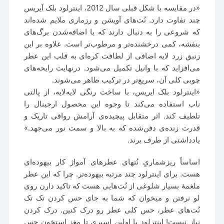
«در مقایسه با شکل قبلی سال 2012، اینترلود بلک آیریس
چند تفاوت دارد. نُت‌های آویشن و رزماری ملایم شده‌اند
که شروعی را به دنبال دارند که با اضافه‌شدن برگ‌های
بنفشه، کمی درخشنده‌تر و مرطوب‌تر است. علاوه بر این
زنبق زرد لایه‌ اضافی از لطافت کره‌ای به قلب این عطر
می‌افزاید که با وانیل تکمیل می‌شود. درنهایت رایحه‌های
چوبی کلی آن، سریع‌تر در ترکیب ظاهر می‌شوند.
«اینترلود بلک ایریس، با ساخت رنگی لایه‌لایه، از پالتی
ناب استفاده می‌کند تا وجوه این محصول ارجینال را
تلطیف کند. اثر متقابل پیچیده‌ی آرامش رواقی تاریک و
قدرت زنده‌ی دفن‌شده که به بالا و سمت نور می‌جهد.»
یادداشتی از طرف برند.
اساساً ریزشماریِ نُتهای عطرهای آمواژ کار بیهوده‌ای
هست. برای اینترلود چند مرتبه بیهوده‌تر. چرا که این عطر
ملغمۀ بسیار شلوغی از نُت‌هایی هست که تاکید دارن روی
لو نرفتن و میخوان که شما به جای حس کردن تک تک
نُت‌های عطر، حس کلی عطر رو درک کنین. درک کردن
نیاز نیست! اینترلود با اولین اسپری تا مغز استخون حس