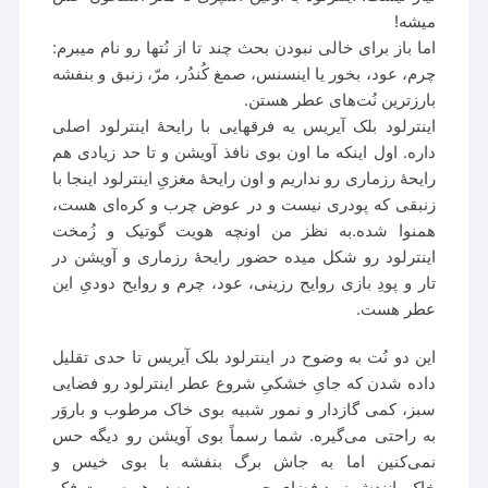
میشه!
اما باز برای خالی نبودن بحث چند تا از نُتها رو نام میبرم:
چرم، عود، بخور یا اینسنس، صمغ کُندُر، مرّ، زنبق و بنفشه
بارزترین نُت‌های عطر هستن.
اینترلود بلک آیریس یه فرقهایی با رایحۀ اینترلود اصلی
داره. اول اینکه ما اون بوی نافذ آویشن و تا حد زیادی هم
رایحۀ رزماری رو نداریم و اون رایحۀ مغزیِ اینترلود اینجا با
زنبقی که پودری نیست و در عوض چرب و کره‌ای هست،
همنوا شده.به نظز من اونچه هویت گوتیک و زُمخت
اینترلود رو شکل میده حضور رایحۀ رزماری و آویشن در
تار و پودِ بازی روایح رزینی، عود، چرم و روایح دودیِ این
عطر هست.
این دو نُت به وضوح در اینترلود بلک آیریس تا حدی تقلیل
داده شدن که جایِ خشکیِ شروع عطر اینترلود رو فضایی
سبز، کمی گازدار و نمور شبیه بوی خاک مرطوب و باروَر
به راحتی می‌گیره. شما رسماً بوی آویشن رو دیگه حس
نمی‌کنین اما به جاش برگ بنفشه با بوی خیس و
خاک‌مانندش نوید فضای چرمی رو میده.در هر صورت فکر