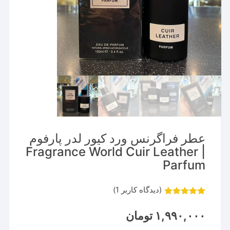
عطر فراگرنس ورد کیور لدر پارفوم
| Fragrance World Cuir Leather
Parfum
(دیدگاه کاربر
1
)
1
امتیاز
5.00
از 5 امتیاز
۱,۹۹۰,۰۰۰
تومان
مشتری