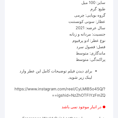
سایز: 100 میل
طبع: گرم
گروه بویایی: چرمی
عطار: سونی کونستنت
سال عرضه: 2021
جنسیت: مردانه و زنانه
نوع عطر: ادو پرفیوم
فصل: فصول سرد
ماندگاری: متوسط
پراکندگی: متوسط
برای دیدن فیلم توضیحات کامل این عطر وارد
لینک زیر شوید.
https://www.instagram.com/reel/CyLMIB5o45Q/?
igshid=NzZhOTFlYzFmZQ==
در انبار موجود نمی باشد