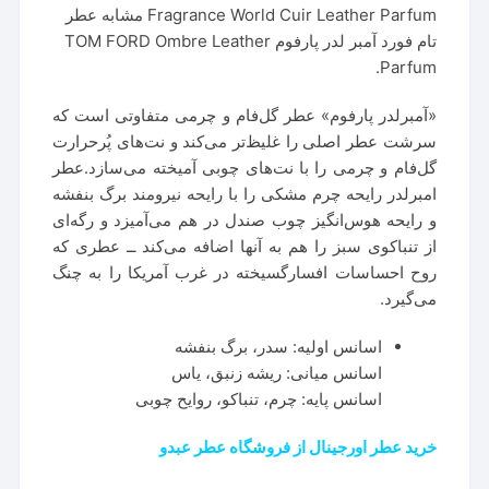
Fragrance World Cuir Leather Parfum مشابه عطر
تام فورد آمبر لدر پارفوم TOM FORD Ombre Leather
Parfum.
«آمبرلدر پارفوم» عطر گل‌فام و چرمی متفاوتی است که
سرشت عطر اصلی را غلیظ‌تر می‌کند و نت‌های پُرحرارت
گل‌فام و چرمی را با نت‌های چوبی آمیخته می‌سازد.عطر
امبرلدر رایحه چرم مشکی را با رایحه نیرومند برگ بنفشه
و رایحه هوس‌انگیز چوب صندل در هم می‌آمیزد و رگه‌ای
از تنباکوی سبز را هم به آنها اضافه می‌کند ــ‌ عطری که
روح احساسات افسارگسیخته در غرب آمریکا را به چنگ
می‌گیرد.
اسانس اولیه: سدر، برگ بنفشه
اسانس میانی: ریشه زنبق، یاس
اسانس پایه: چرم، تنباکو، روایح چوبی
خرید عطر اورجینال از فروشگاه عطر عبدو