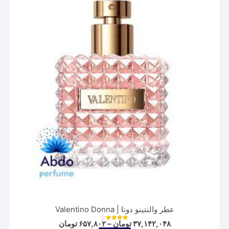
باشد.
گزینه
ها
ممکن
است
در
صفحه
محصول
انتخاب
شوند
عطر والنتینو دونا | Valentino Donna
Price
۳۷,۱۴۲,۰۴۸
تومان
–
۶۵۷,۸۰۲
تومان
نمره