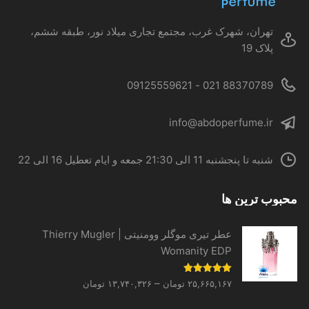
صفحه
محصول
تهران، شهرک غرب، مجتمع تجاری میلاد نور، طبقه ششم،
انتخاب
پلاک 19
شوند
88370789 021 - 09125559621
info@abdoperfume.ir
شنبه تا پنجشنبه 11 الی 21:30 جمعه و ایام تعطیل 16 الی 22
محبوب ترین ها
عطر تیری موگلر وومنیتی | Thierry Mugler
Womanity EDP
Price
نمره
5.00
–
۲۵,۶۶۵,۱۶۷
تومان
۱۳,۷۴۰,۳۲۶
تومان
از 5
range: