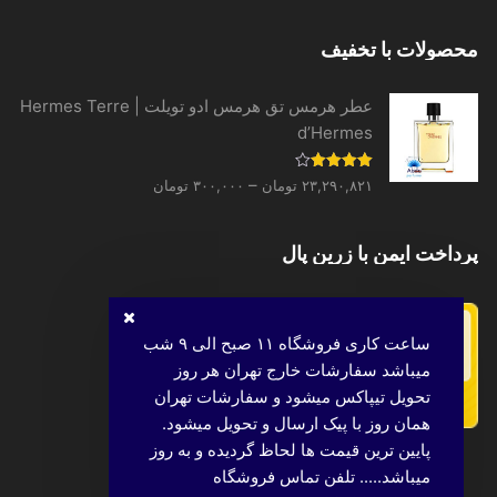
محصولات با تخفیف
عطر هرمس تق هرمس ادو تویلت | Hermes Terre
d’Hermes
Price
نمره
–
۲۳,۲۹۰,۸۲۱
تومان
۳۰۰,۰۰۰
تومان
4.00
از 5
range:
۳۰۰,۰۰۰ تومان
پرداخت ایمن با زرین پال
through
۲۳,۲۹۰,۸۲۱ تومان
ساعت کاری فروشگاه ۱۱ صبح الی ۹ شب
میباشد سفارشات خارج تهران هر روز
تحویل تیپاکس میشود و سفارشات تهران
همان روز با پیک ارسال و تحویل میشود.
پایین ترین قیمت ها لحاظ گردیده و به روز
میباشد..... تلفن تماس فروشگاه