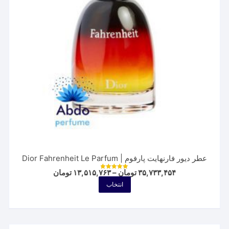
است
در
صفحه
محصول
انتخاب
شوند
عطر دیور فارنهایت پارفوم | Dior Fahrenheit Le Parfum
Price
۳۵,۷۳۳,۴۵۴
تومان
–
۱۳,۵۱۵,۷۶۳
تومان
نمره
range:
5.00
این
انتخاب
از 5
۱۳,۵۱۵,۷۶۳ توم
محصول
through
۳۵,۷۳۳,۴۵۴ تومان
دارای
انواع