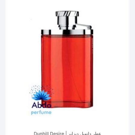
مختلفی
می
باشد.
گزینه
ها
ممکن
است
در
صفحه
محصول
انتخاب
شوند
عطر دانهیل دیزایر | Dunhill Desire