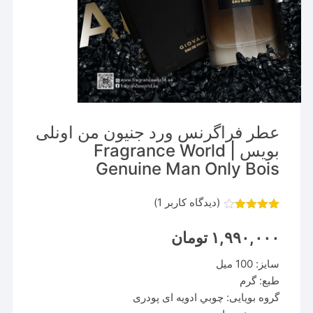
عطر فراگرنس ورد جنیون من اونلی
بویس | Fragrance World
Genuine Man Only Bois
(دیدگاه کاربر
1
)
1
امتیاز
4.00
از 5
۱,۹۹۰,۰۰۰
تومان
امتیاز
مشتری
سایز: 100 میل
طبع: گرم
گروه بویایی: چوبي ادویه ای پودری