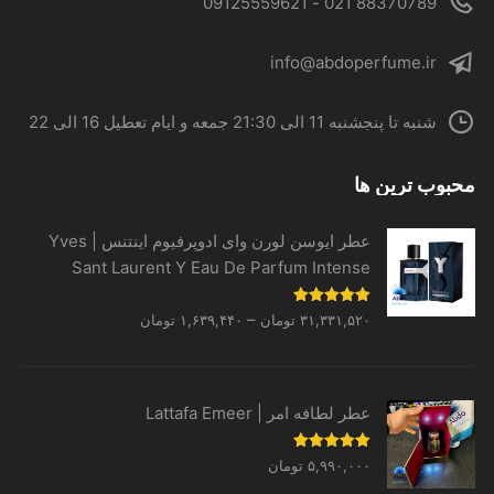
88370789 021 - 09125559621
info@abdoperfume.ir
شنبه تا پنجشنبه 11 الی 21:30 جمعه و ایام تعطیل 16 الی 22
محبوب ترین ها
عطر ایوسن لورن وای ادوپرفیوم اینتنس | Yves
Sant Laurent Y Eau De Parfum Intense
Price
نمره
5.00
–
۳۱,۳۳۱,۵۲۰
تومان
۱,۶۳۹,۴۴۰
تومان
از 5
range:
۱,۶۳۹,۴۴۰ تومان
through
عطر لطافه امر | Lattafa Emeer
۳۱,۳۳۱,۵۲۰ تومان
نمره
5.00
۵,۹۹۰,۰۰۰
تومان
از 5