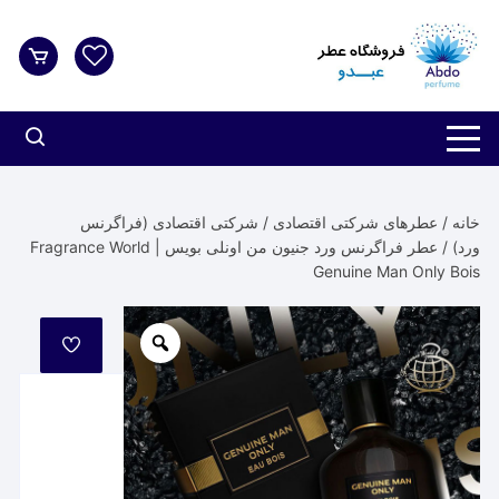
د
دن
ز
حتوا
خانه
/
عطرهای شرکتی اقتصادی
/
شرکتی اقتصادی (فراگرنس
ورد)
/ عطر فراگرنس ورد جنیون من اونلی بویس | Fragrance World
Genuine Man Only Bois
مورد
علاقه