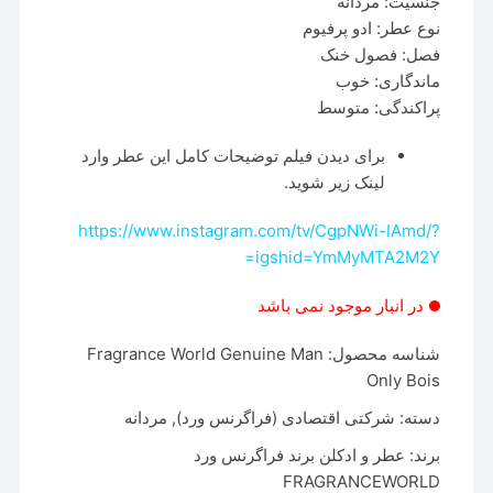
جنسیت: مردانه
نوع عطر: ادو پرفیوم
فصل: فصول خنک
ماندگاری: خوب
پراکندگی: متوسط
برای دیدن فیلم توضیحات کامل این عطر وارد
لینک زیر شوید.
https://www.instagram.com/tv/CgpNWi-IAmd/?
igshid=YmMyMTA2M2Y=
در انبار موجود نمی باشد
شناسه محصول:
Fragrance World Genuine Man
Only Bois
دسته:
شرکتی اقتصادی (فراگرنس ورد)
,
مردانه
برند:
عطر و ادکلن برند فراگرنس ورد
FRAGRANCEWORLD