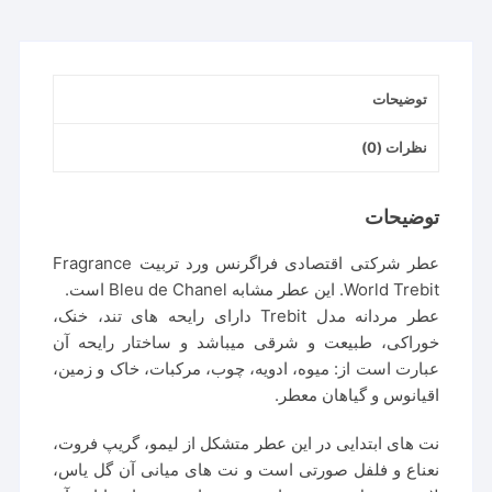
توضیحات
نظرات (0)
توضیحات
عطر شرکتی اقتصادی فراگرنس ورد تربیت Fragrance
World Trebit. این عطر مشابه Bleu de Chanel است.
عطر مردانه مدل Trebit دارای رایحه های تند، خنک،
خوراکی، طبیعت و شرقی میباشد و ساختار رایحه آن
عبارت است از: میوه، ادویه، چوب، مرکبات، خاک و زمین،
اقیانوس و گیاهان معطر.
نت های ابتدایی در این عطر متشکل از لیمو، گریپ فروت،
نعناع و فلفل صورتی است و نت های میانی آن گل یاس،