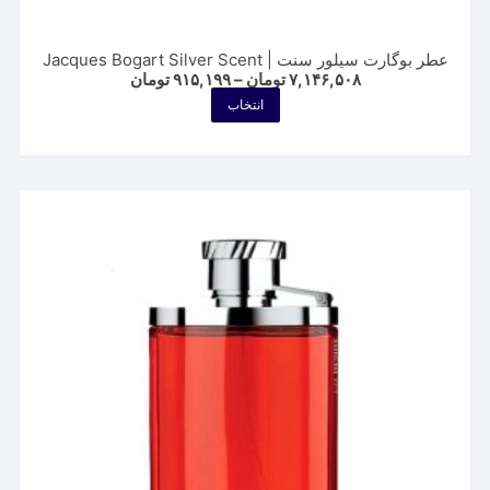
عطر بوگارت سیلور سنت | Jacques Bogart Silver Scent
Price
۷,۱۴۶,۵۰۸
تومان
–
۹۱۵,۱۹۹
تومان
range:
این
انتخاب
۹۱۵,۱۹۹ تومان
محصول
through
۷,۱۴۶,۵۰۸ تومان
دارای
انواع
مختلفی
می
باشد.
گزینه
ها
ممکن
است
در
صفحه
محصول
انتخاب