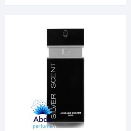
۶۰,۴۲۵,۳۸۷ تومان
دارای
انواع
مختلفی
می
باشد.
گزینه
ها
ممکن
است
در
صفحه
محصول
انتخاب
شوند