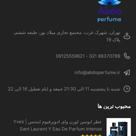
است
در
صفحه
محصول
تهران، شهرک غرب، مجتمع تجاری میلاد نور، طبقه ششم،
انتخاب
پلاک 19
شوند
88370789 021 - 09125559621
info@abdoperfume.ir
شنبه تا پنجشنبه 11 الی 21:30 جمعه و ایام تعطیل 16 الی 22
محبوب ترین ها
عطر ایوسن لورن وای ادوپرفیوم اینتنس | Yves
Sant Laurent Y Eau De Parfum Intense