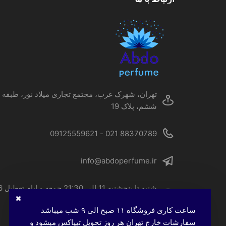
ها
ممکن
است
در
صفحه
محصول
انتخاب
شوند
تهران، شهرک غرب، مجتمع تجاری میلاد نور، طبقه
ششم، پلاک 19
88370789 021 - 09125559621
info@abdoperfume.ir
شنبه تا پنجشنبه 
الی 22
ساعت کاری فروشگاه ۱۱ صبح الی ۹ شب میباشد
سفارشات خارج تهران هر روز تحویل تیپاکس میشود و