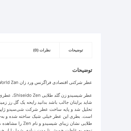
توضیحات
نظرات (0)
توضیحات
عطر شرکتی اقتصادی فراگرنس ورد زان Fragrance World Zan مشابه عطر شیسیدو زن طلایی Shiseido Zen است.
عطر شیسیدو زن گلد طلایی Shiseido Zen، عطری که رایحه گلی متفاوت دارد چون با یک گل فضایی ساخته شده!