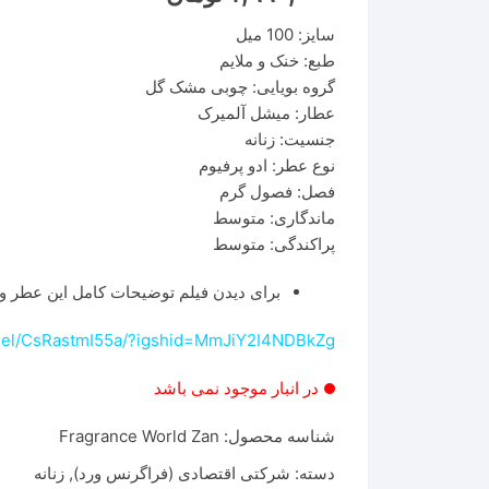
سایز: 100 میل
طبع: خنک و ملایم
گروه بویایی: چوبی مشک گل
عطار: میشل آلمیرک
جنسیت: زنانه
نوع عطر: ادو پرفیوم
فصل: فصول گرم
ماندگاری: متوسط
پراکندگی: متوسط
برای دیدن فیلم توضیحات کامل این عطر وا
eel/CsRastmI55a/?igshid=MmJiY2I4NDBkZg==
در انبار موجود نمی باشد
شناسه محصول:
Fragrance World Zan
دسته:
شرکتی اقتصادی (فراگرنس ورد)
,
زنانه