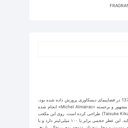
شاید برایتان جالب باشد بدانید رایحه یک گل رز زمینی (معروف به گل Overnight Scentsation rose) که در سال 1998/ 1377 در فضاپیمای دیسکاوری پرورش داده شده بود،
تحلیل شد و پایه ساخت عطر شرکت شی‌سیدو ژاپن با نام زن (Zen) شد. طراحی و فرمولاسیون این عطر توسط عطرساز مشهور و برجسته «Michel Almairac» انجام شده
است. بطری این عطر خیلی شیک ساخته شده و به‌خوبی در دست بانوان جا می‌شود. این شیشه را «تایسوکه کیکوچی» (Taisuke Kikuchi) طراحی کرده است. روی این مکعب
طلایی نشان زیبای شیسیدو و نام Zen را مشاهده می‌کنید. درپوش بطری شفاف است و طرح مکعب را به‌خوبی تکمیل می‌کند. این عطر حجمی برابر با ۱۰۰ میلی‌لیتر دارد و با
ت خوبش تا مدت زیادی شما را از خرید عطر جدید بی‌نیاز می‌‎کند. به‌محض اولین اسپری از شیسیدو Zen روی پوست و محل نبضتان متوجه بوی پرتقال، نارنج،