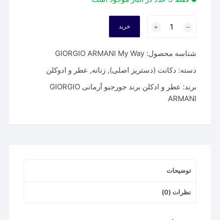
عطر
خرید
جورجیو
آرمانی
شناسه محصول:
GIORGIO ARMANI My Way
مای
وی
دسته:
دکانت (دستریز اصلی)
,
زنانه
,
عطر و ادوکلن
|
برند:
عطر و ادکلن برند جورجیو آرمانی GIORGIO
GIORGIO
ARMANI
ARMANI
My
Way
عدد
توضیحات
نظرات (0)