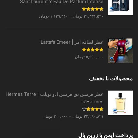
Sant Laurent Y Eau De Parfum Intense
Price
نمره
5.00
–
۳۱,۳۳۱,۵۲۰
تومان
۱,۶۳۹,۴۴۰
تومان
از 5
range:
۱,۶۳۹,۴۴۰ تومان
through
عطر لطافه امر | Lattafa Emeer
۳۱,۳۳۱,۵۲۰ تومان
نمره
5.00
۵,۹۹۰,۰۰۰
تومان
از 5
محصولات با تخفیف
عطر هرمس تق هرمس ادو تویلت | Hermes Terre
d’Hermes
Price
نمره
–
۲۳,۲۹۰,۸۲۱
تومان
۳۰۰,۰۰۰
تومان
4.00
از 5
range:
۳۰۰,۰۰۰ تومان
پرداخت ایمن با زرین پال
through