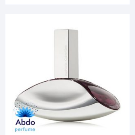
۲۳,۸۱۶,۵۵۹ تومان
دارای
انواع
مختلفی
می
باشد.
گزینه
ها
ممکن
است
در
صفحه
محصول
انتخاب
شوند