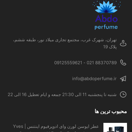
ممکن
است
در
صفحه
محصول
تهران، شهرک غرب، مجتمع تجاری میلاد نور، طبقه ششم،
انتخاب
پلاک 19
شوند
88370789 021 - 09125559621
info@abdoperfume.ir
شنبه تا پنجشنبه 11 الی 21:30 جمعه و ایام تعطیل 16 الی 22
محبوب ترین ها
عطر ایوسن لورن وای ادوپرفیوم اینتنس | Yves