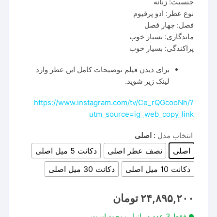
جنسیت: زنانه
نوع عطر: ادو پرفیوم
فصل: چهار فصل
ماندگاری: بسیار خوب
پراکندگی: بسیار خوب
برای دیدن فیلم توضیحات کامل این عطر وارد
لینک زیر شوید.
https://www.instagram.com/tv/Ce_rQGcooNh/?
utm_source=ig_web_copy_link
انتخاب مدل
: اصلی
اصلی
نصف عطر اصلی
دکانت 5 میل اصلی
دکانت 10 میل اصلی
دکانت 30 میل اصلی
۲۴,۸۹۵,۲۰۰
تومان
فقط 3 عدد در انبار موجود است