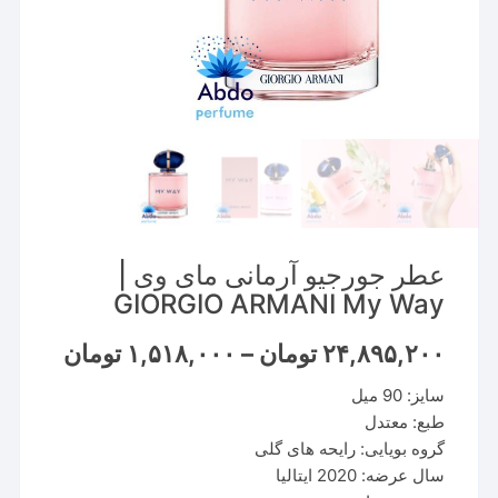
عطر جورجیو آرمانی مای وی |
GIORGIO ARMANI My Way
Price
۲۴,۸۹۵,۲۰۰
تومان
–
۱,۵۱۸,۰۰۰
تومان
range:
سایز: 90 میل
through
۲۴,۸۹۵,۲۰۰ تو
طبع: معتدل
گروه بویایی: رایحه های گلی
سال عرضه: 2020 ایتالیا