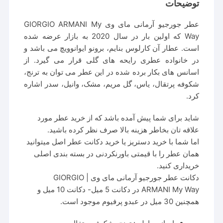
توضیحات
عطر جورجیو آرمانی مای وی GIORGIO ARMANI My
Way که اولین بار در سال 2020 به بازار عرضه شده
است. عطار آن کارلوس بنایم، برونو ایوانوویچ می باشد و
در خانواده عطری رایحه های گلی قرار می گیرد. از
اسانس های بکار برده شده در این عطر می توان به ترنج،
شکوفه پرتقال، یاس، گل مریم، مشک، وانیل، سدر اشاره
کرد.
شاید برای شما پیش آمده باشد که از خرید عطر مورد
علاقه تان بخاطر هزینه بالا صرف نظر کرده باشید.
اما شما با خرید دستریز یا خرید دکانت عطر اصل میتوانید
همان عطر را با قیمتی باورنکردنی در بسته بندی اصلی
خریداری کنید.
دکانت عطر جورجیو آرمانی مای وی | GIORGIO
ARMANI My Way در دکانت 5 میل- دکانت 10 میل و
همچنین 30 میل در عبدو پرفیوم موجود است.