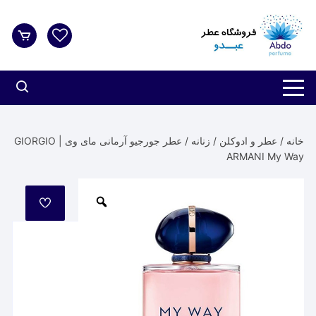
د
دن
ز
حتوا
خانه
/
عطر و ادوکلن
/
زنانه
/ عطر جورجیو آرمانی مای وی | GIORGIO
ARMANI My Way
مورد
علاقه