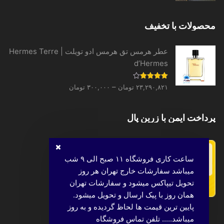
محصولات با تخفیف
عطر هرمس تق هرمس ادو تویلت | Hermes Terre
d’Hermes
Price
نمره
–
۲۳,۲۹۰,۸۲۱
تومان
۳۰۰,۰۰۰
تومان
4.00
از 5
range:
۳۰۰,۰۰۰ تومان
پرداخت ایمن با زرین پال
through
۲۳,۲۹۰,۸۲۱ تومان
ساعت کاری فروشگاه ۱۱ صبح الی ۹ شب
میباشد سفارشات خارج تهران هر روز
تحویل تیپاکس میشود و سفارشات تهران
همان روز با پیک ارسال و تحویل میشود.
پایین ترین قیمت ها لحاظ گردیده و به روز
میباشد..... تلفن تماس فروشگاه