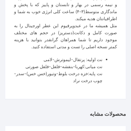
و نیمه رسمی در بهار و تابستان و پاییز که با پخش و
ماندگاری متوسط(۳-۴) ساعت کلی انرژی خوب به شما و
اطرافیانتان هدیه میکند.
مثل همیشه ما در عبدوپرفیوم این عطر اورجینال را به
صورت کامل و دکانت(دستریز) در حجم های مختلف
موجود داریم تا شما همراهان گرانقدر بتوانید با هزینه
کمتر نسخه اصلی را تست و مدتی استفاده کنید.
نت اولیه: پرتقال-لیموترش-لامی
نت میانی:کهربا-بنفشه-فلفل-فلفل صورتی
نت پایه:خزه درخت بلوط-وتیور(خس خس)-سدر-
چوب درخت نراد
محصولات مشابه