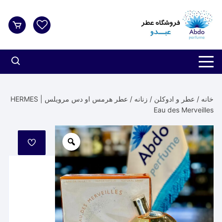
د
دن
ز
حتوا
خانه
/
عطر و ادوکلن
/
زنانه
/ عطر هرمس او دس مرویلس | HERMES
Eau des Merveilles
مورد
علاقه