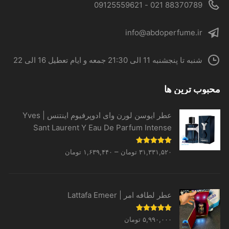
88370789 021 - 09125559621
info@abdoperfume.ir
شنبه تا پنجشنبه 11 الی 21:30 جمعه و ایام تعطیل 16 الی 22
محبوب ترین ها
عطر ایوسن لورن وای ادوپرفیوم اینتنس | Yves
Sant Laurent Y Eau De Parfum Intense
Price
نمره
5.00
–
۳۱,۳۳۱,۵۲۰
تومان
۱,۶۳۹,۴۴۰
تومان
از 5
range:
۱,۶۳۹,۴۴۰ تومان
through
عطر لطافه امر | Lattafa Emeer
۳۱,۳۳۱,۵۲۰ تومان
نمره
5.00
۵,۹۹۰,۰۰۰
تومان
از 5