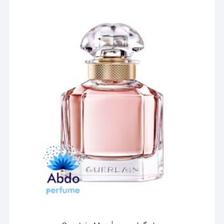
مختلفی
می
باشد.
گزینه
ها
ممکن
است
در
صفحه
محصول
انتخاب
شوند