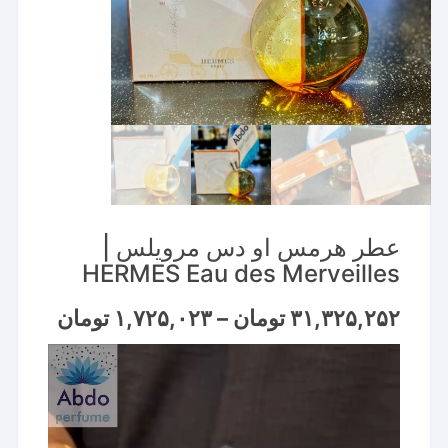
عطر هرمس او دس مرویلس |
HERMES Eau des Merveilles
Price
۳۱,۳۲۵,۲۵۲
تومان
–
۱,۷۲۵,۰۲۳
تومان
range:
نمایشگر
through
۳۱,۳۲۵,۲۵۲ تو
ویدیو