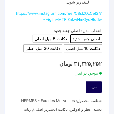
لینک زیر شوید.
https://www.instagram.com/reel/C8sIZOcCeIS/?
igsh=MTFiZnkwNmQydHludw==
انتخاب مدل
: اصلی جعبه جدید
اصلی جعبه جدید
دکانت 5 میل اصلی
دکانت 10 میل اصلی
دکانت 30 میل اصلی
۳۱,۳۲۵,۲۵۲
تومان
موجود در انبار
خرید
شناسه محصول:
HERMES - Eau des Merveilles
دسته:
عطر و ادوکلن
,
دکانت (دستریز اصلی)
,
زنانه