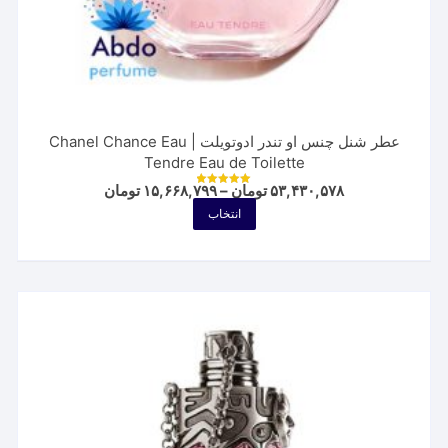
عطر شنل چنس او تندر ادوتویلت | Chanel Chance Eau
Tendre Eau de Toilette
Price
۵۳,۴۳۰,۵۷۸
تومان
–
۱۵,۶۶۸,۷۹۹
تومان
نمره
range:
5.00
این
انتخاب
از 5
۱۵,۶۶۸,۷۹۹ توم
محصول
through
۵۳,۴۳۰,۵۷۸ تومان
دارای
انواع
مختلفی
می
باشد.
گزینه
ها
ممکن