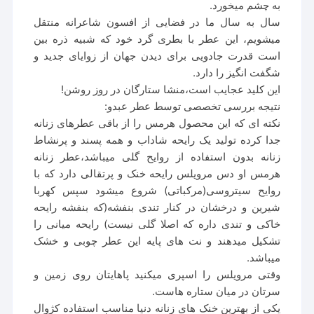
به چشم میخورد.
سال به سال ما در فضایی از افسون شاعرانه منتقل
میشویم، این عطر با بطری گرد خود که شبیه ذره بین
است قدرت جادویی برای دیدن جهان از زوایای جدید و
شگفت انگیز را دارد.
این کلید عجایب است،منشا ستارگان در روز روشن!
نتیجه بررسی تخصصی توسط عطر عبدو:
نکته ای که این محصول هرمس را از باقی عطرهای زنانه
جدا کرده تولید یک رایحه شاداب و همه پسند و پرنشاط
زنانه بدون استفاده از روایح گلی میباشد،عطر زنانه
هرمس او دس مرویلس رایحه خنک و پرتقالی دارد که با
روایح سیتروسی(مرکباتی) شروع میشود سپس کهربا
شیرین و درخشان در کنار تندی بنفشه(که بنفشه رایحه
خاکی و تندی داره که اصلا گلی نیست) رایحه میانی را
تشکیل میدهند و نت های پایه این عطر چوبی و خشک
میباشد.
وقتی مرویلس را اسپری میکنید پاهایتان روی زمین و
‌سرتان در میان ستاره هاست.
یکی از بهترین خنک های زنانه دنیا مناسب استفاده کژوال