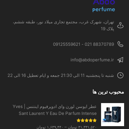
در
صفحه
محصول
تهران، شهرک غرب، مجتمع تجاری میلاد نور، طبقه ششم،
انتخاب
پلاک 19
شوند
88370789 021 - 09125559621
info@abdoperfume.ir
شنبه تا پنجشنبه 11 الی 21:30 جمعه و ایام تعطیل 16 الی 22
محبوب ترین ها
عطر ایوسن لورن وای ادوپرفیوم اینتنس | Yves
Sant Laurent Y Eau De Parfum Intense
Price
نمره
5.00
–
۳۱,۳۳۱,۵۲۰
تومان
۱,۶۳۹,۴۴۰
تومان