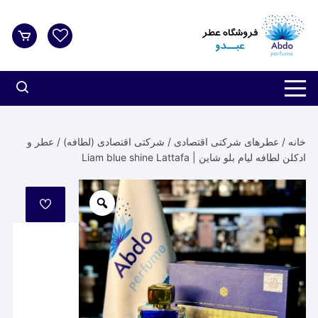
د
دن
ز
حتوا
خانه
/
عطرهای شرکتی اقتصادی
/
شرکتی اقتصادی (لطافه)
/ عطر و
ادکلن لطافه لیام بلو شاین | Liam blue shine Lattafa
مورد
علاقه