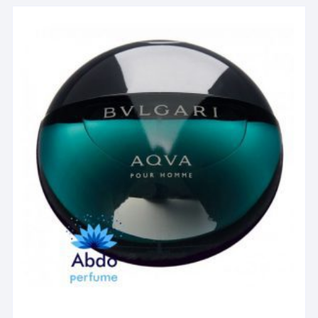
مختلفی
می
باشد.
گزینه
ها
ممکن
است
در
صفحه
محصول
انتخاب
شوند