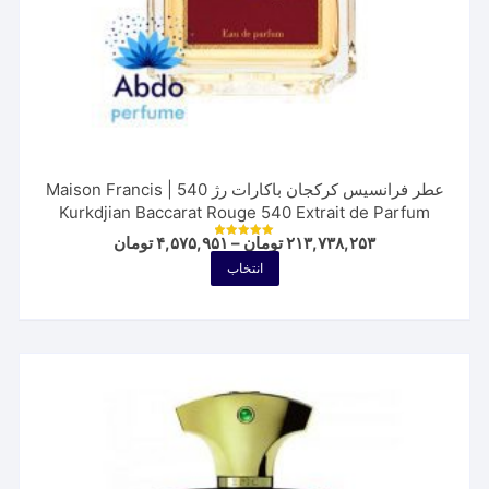
عطر فرانسیس کرکجان باکارات رژ 540 | Maison Francis
Kurkdjian Baccarat Rouge 540 Extrait de Parfum
Price
۲۱۳,۷۳۸,۲۵۳
تومان
–
۴,۵۷۵,۹۵۱
تومان
نمره
range:
5.00
این
انتخاب
از 5
۴,۵۷۵,۹۵۱ تومان
محصول
through
۲۱۳,۷۳۸,۲۵۳ تومان
دارای
انواع
مختلفی
می
باشد.
گزینه
ها