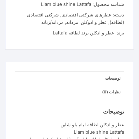
شناسه محصول:
Liam blue shine Lattafa
لطافه
لیام
دسته:
عطرهای شرکتی اقتصادی
,
شرکتی اقتصادی
بلو
(لطافه)
,
عطر و ادوکلن
,
مردانه
,
مردانه/زنانه
شاین
برند:
عطر و ادکلن برند لطافه Lattafa
|
Liam
blue
shine
Lattafa
عدد
توضیحات
نظرات (0)
توضیحات
عطر و ادکلن لطافه لیام بلو شاین
Liam blue shine Lattafa