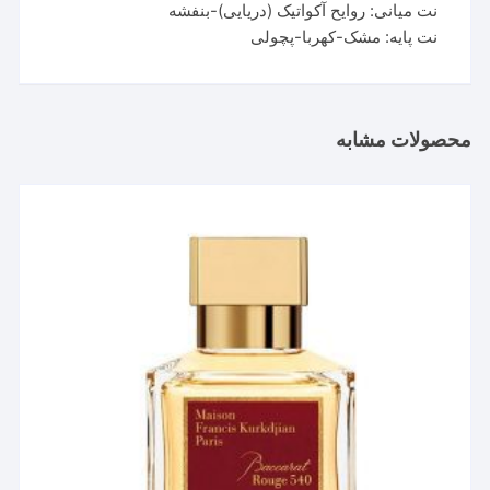
نت میانی: روایح آکواتیک (دریایی)-بنفشه
نت پایه: مشک-کهربا-پچولی
محصولات مشابه