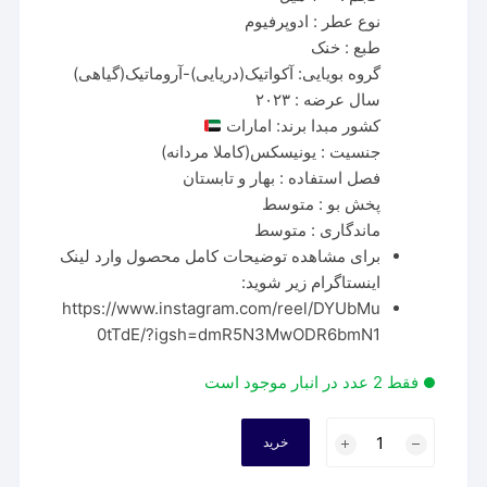
نوع عطر : ادوپرفیوم
طبع : خنک
گروه بویایی: آکواتیک(دریایی)-آروماتیک(گیاهی)
سال عرضه : ۲۰۲۳
کشور مبدا برند: امارات
جنسیت : یونیسکس(کاملا مردانه)
فصل استفاده : بهار و تابستان
پخش بو : متوسط
ماندگاری : متوسط
برای مشاهده توضیحات کامل محصول وارد لینک
اینستاگرام زیر شوید:
https://www.instagram.com/reel/DYUbMu
0tTdE/?igsh=dmR5N3MwODR6bmN1
فقط 2 عدد در انبار موجود است
عطر
خرید
و
ادکلن