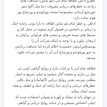
عطرو ادکلن لطافه لیام آبی (بلو شاین) شباهت های
زیادی به عطرهای دریایی معروف دنیا مثل آکوا جیو
جورجیو آرمانی مخصوصا نسخه پورفوندو و ورساچ پور
هوم ساده دارد.
ادکلن و عطر لیام بلو شاین لطافه با دارا بودن رایحه خنک
و دریایی و دلنشین در فصول گرم میتونه در محل کار و
محیط های بسته تعریف و تمجید های فراوانی برایتان به
ارمغان بیاورد و با توجه به اینکه شرکت آن را
یونیسکس(بدون جنسیت) اعلام کرده اما شباهت زیادش
به جیو پورفوندو و ورساچ آبی آن را بیشتر مردانه جلوه
میدهد.
لطافه لیام آبی با مرکبات تازه و روایح گیاهی کمی تند
مثل رز ماری و بنفشه آغاز میشود و خیلی سریع به اصل
مطلب میرسد یعنی روایح دریایی (آکواتیک) و مثل باقی
عطرهای دریایی و آبزی دنیا رایحه ای خنک و لطیف و همه
پسند ایجاد میکند.
در نتهای پایه از مشک و کهربا و پچولی استفاده شده که
خیلی احساس نمیشن و در سایه روایح دریایی و گیاهی