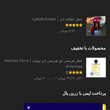
از 5
range:
۱,۶۳۹,۴۴۰ تومان
through
عطر لطافه امر | Lattafa Emeer
۳۱,۳۳۱,۵۲۰ تومان
نمره
5.00
۵,۹۹۰,۰۰۰
تومان
از 5
محصولات با تخفیف
عطر هرمس تق هرمس ادو تویلت | Hermes Terre
d’Hermes
Price
نمره
–
۲۳,۲۹۰,۸۲۱
تومان
۳۰۰,۰۰۰
تومان
4.00
از 5
range:
۳۰۰,۰۰۰ تومان
پرداخت ایمن با زرین پال
through
۲۳,۲۹۰,۸۲۱ تومان