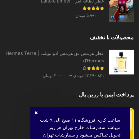
عطر لطافه امر | Lattafa Emeer
۳۱,۳۳۱,۵۲۰ تومان
نمره
5.00
۵,۹۹۰,۰۰۰
تومان
از 5
محصولات با تخفیف
عطر هرمس تق هرمس ادو تویلت | Hermes Terre
d’Hermes
Price
نمره
–
۲۳,۲۹۰,۸۲۱
تومان
۳۰۰,۰۰۰
تومان
4.00
از 5
range:
۳۰۰,۰۰۰ تومان
پرداخت ایمن با زرین پال
through
۲۳,۲۹۰,۸۲۱ تومان
ساعت کاری فروشگاه ۱۱ صبح الی ۹ شب
میباشد سفارشات خارج تهران هر روز
تحویل تیپاکس میشود و سفارشات تهران