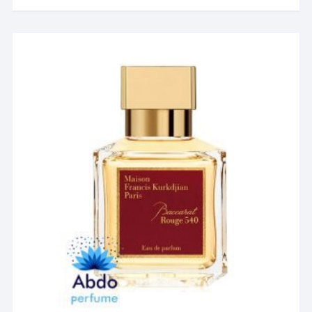
۳۰,۵۳۴,۰۴۹ تومان
دارای
انواع
مختلفی
می
باشد.
گزینه
ها
ممکن
است
در
صفحه
محصول
انتخاب
شوند