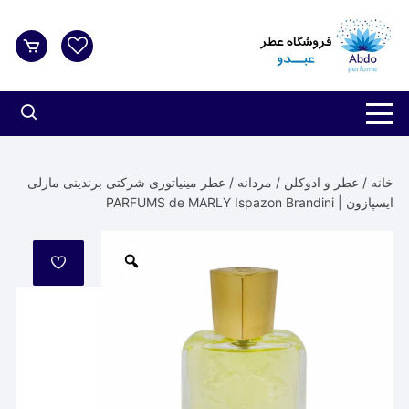
د
دن
ز
حتوا
خانه
/
عطر و ادوکلن
/
مردانه
/ عطر مینیاتوری شرکتی برندینی مارلی
ایسپازون | PARFUMS de MARLY Ispazon Brandini
مورد
علاقه