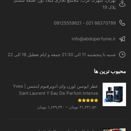
تهران، شهرک غرب، مجتمع تجاری میلاد نور، طبقه ششم،
انتخاب
پلاک 19
شوند
88370789 021 - 09125559621
info@abdoperfume.ir
شنبه تا پنجشنبه 11 الی 21:30 جمعه و ایام تعطیل 16 الی 22
محبوب ترین ها
عطر ایوسن لورن وای ادوپرفیوم اینتنس | Yves
Sant Laurent Y Eau De Parfum Intense
Price
نمره
5.00
–
۳۱,۳۳۱,۵۲۰
تومان
۱,۶۳۹,۴۴۰
تومان
از 5
range:
۱,۶۳۹,۴۴۰ تومان
through