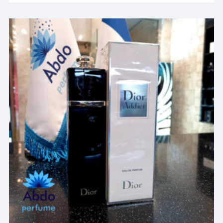
دارای
انواع
مختلفی
می
باشد.
گزینه
ها
ممکن
است
در
صفحه
محصول
انتخاب
شوند