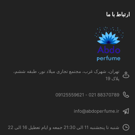
مختلفی
می
ارتباط با ما
باشد.
گزینه
ها
ممکن
است
در
صفحه
محصول
تهران، شهرک غرب، مجتمع تجاری میلاد نور، طبقه ششم،
انتخاب
پلاک 19
شوند
88370789 021 - 09125559621
info@abdoperfume.ir
شنبه تا پنجشنبه 11 الی 21:30 جمعه و ایام تعطیل 16 الی 22