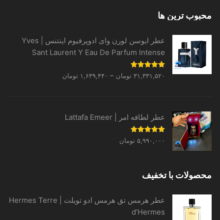
محبوب ترین ها
عطر ایوسن لورن وای ادوپرفیوم اینتنس | Yves
Sant Laurent Y Eau De Parfum Intense
Price
نمره
5.00
–
۳۱,۳۳۱,۵۲۰
تومان
۱,۶۳۹,۴۴۰
تومان
از 5
range:
۱,۶۳۹,۴۴۰ تومان
through
عطر لطافه امر | Lattafa Emeer
۳۱,۳۳۱,۵۲۰ تومان
نمره
5.00
۵,۹۹۰,۰۰۰
تومان
از 5
محصولات با تخفیف
عطر هرمس تق هرمس ادو تویلت | Hermes Terre
d’Hermes