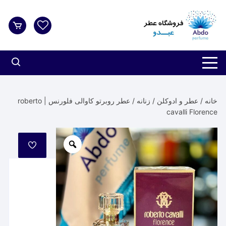
د
دن
ز
حتوا
خانه
/
عطر و ادوکلن
/
زنانه
/ عطر روبرتو کاوالی فلورنس | roberto
cavalli Florence
مورد
علاقه