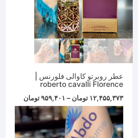
عطر روبرتو کاوالی فلورنس |
roberto cavalli Florence
Price
۱۲,۴۵۵,۳۷۳
تومان
–
۹۵۹,۴۰۱
تومان
range:
۹۵۹,۴۰۱ ت
نمایشگر
through
۱۲,۴۵۵,۳۷۳ تومان
ویدیو