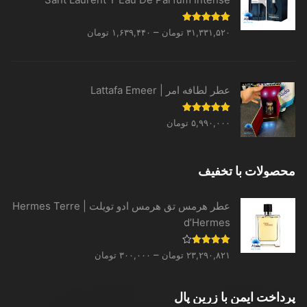
Price
نمره
5.00
–
۳۱,۳۳۱,۵۲۰
تومان
۱,۶۳۹,۴۴۰
تومان
از 5
range:
۱,۶۳۹,۴۴۰ تومان
through
عطر لطافه امر | Lattafa Emeer
۳۱,۳۳۱,۵۲۰ تومان
نمره
5.00
۵,۹۹۰,۰۰۰
تومان
از 5
محصولات با تخفیف
عطر هرمس تق هرمس ادو تویلت | Hermes Terre
d’Hermes
Price
نمره
–
۲۳,۲۹۰,۸۲۱
تومان
۳۰۰,۰۰۰
تومان
4.00
از 5
range:
۳۰۰,۰۰۰ تومان
پرداخت ایمن با زرین پال
through