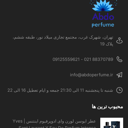
ممکن
است
در
صفحه
محصول
تهران، شهرک غرب، مجتمع تجاری میلاد نور، طبقه ششم،
انتخاب
پلاک 19
شوند
88370789 021 - 09125559621
info@abdoperfume.ir
شنبه تا پنجشنبه 11 الی 21:30 جمعه و ایام تعطیل 16 الی 22
محبوب ترین ها
عطر ایوسن لورن وای ادوپرفیوم اینتنس | Yves
Sant Laurent Y Eau De Parfum Intense