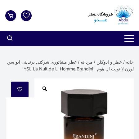
د
دن
ز
حتوا
خانه
/
عطر و ادوکلن
/
مردانه
/ عطر مینیاتوری شرکتی برندینی ایو سن
لورن لا نویت ال هوم | YSL La Nuit de L`Homme Brandini
مورد
علاقه