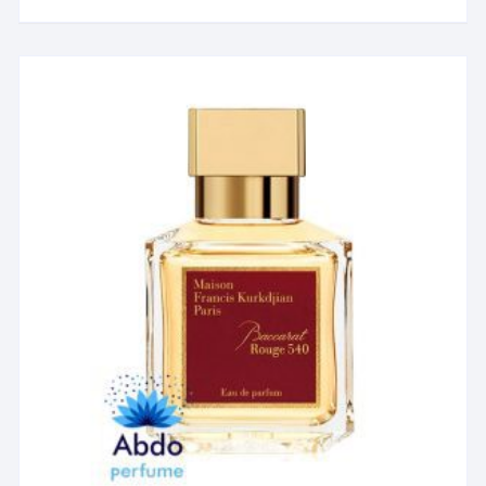
۶۷,۱۹۱,۴۴۳ تومان
دارای
انواع
مختلفی
می
باشد.
گزینه
ها
ممکن
است
در
صفحه
محصول
انتخاب
شوند