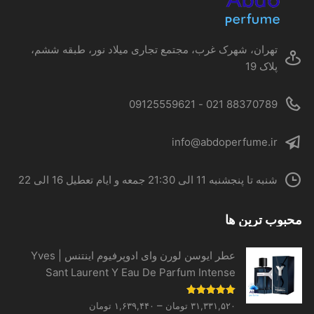
در
صفحه
محصول
تهران، شهرک غرب، مجتمع تجاری میلاد نور، طبقه ششم،
انتخاب
پلاک 19
شوند
88370789 021 - 09125559621
info@abdoperfume.ir
شنبه تا پنجشنبه 11 الی 21:30 جمعه و ایام تعطیل 16 الی 22
محبوب ترین ها
عطر ایوسن لورن وای ادوپرفیوم اینتنس | Yves
Sant Laurent Y Eau De Parfum Intense
Price
نمره
5.00
–
۳۱,۳۳۱,۵۲۰
تومان
۱,۶۳۹,۴۴۰
تومان
از 5