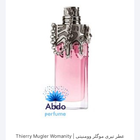
می
باشد.
گزینه
ها
ممکن
است
در
صفحه
محصول
انتخاب
شوند
عطر تیری موگلر وومنیتی | Thierry Mugler Womanity