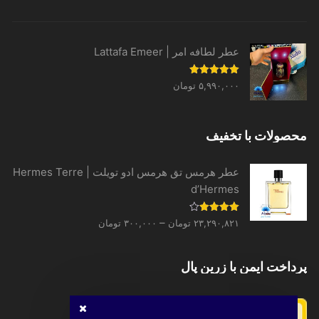
range:
۱,۶۳۹,۴۴۰ تومان
through
عطر لطافه امر | Lattafa Emeer
۳۱,۳۳۱,۵۲۰ تومان
نمره
5.00
۵,۹۹۰,۰۰۰
تومان
از 5
محصولات با تخفیف
عطر هرمس تق هرمس ادو تویلت | Hermes Terre
d’Hermes
Price
نمره
–
۲۳,۲۹۰,۸۲۱
تومان
۳۰۰,۰۰۰
تومان
4.00
از 5
range:
۳۰۰,۰۰۰ تومان
پرداخت ایمن با زرین پال
through
۲۳,۲۹۰,۸۲۱ تومان