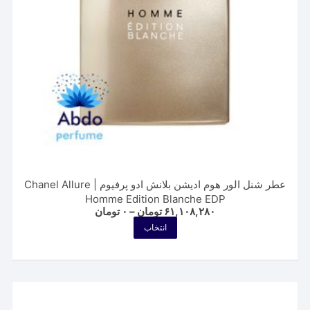
عطر شنل الور هوم ادیشن بلانش ادو پرفیوم | Chanel Allure
Homme Edition Blanche EDP
Price
۶۱,۱۰۸,۲۸۰
تومان
–
۰
تومان
range:
این
انتخاب
۰ تومان
محصول
through
۶۱,۱۰۸,۲۸۰ تومان
دارای
انواع
مختلفی
می