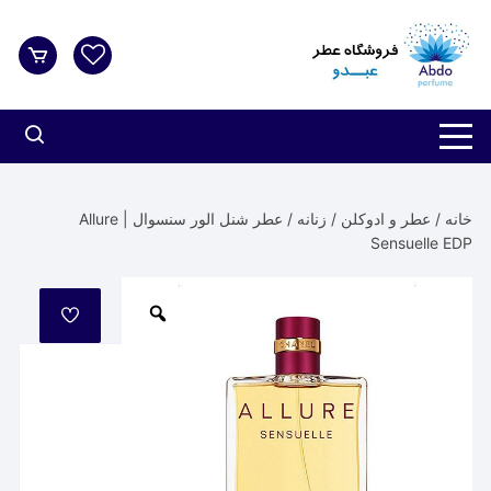
د
دن
ز
حتوا
خانه
/
عطر و ادوکلن
/
زنانه
/ عطر شنل الور سنسوال | Allure
Sensuelle EDP
مورد
علاقه