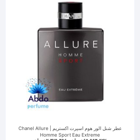
باشد.
گزینه
ها
ممکن
است
در
صفحه
محصول
انتخاب
شوند
عطر شنل الور هوم اسپرت اکستریم | Chanel Allure
Homme Sport Eau Extreme