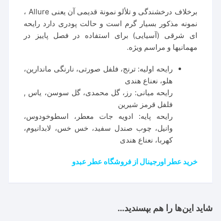
برخلاف درخشندگی و تلألو نمونة قدیمی آن یعنی Allure ،
نمونه مذکور بسیار گرم است و حالت پودری دارد رایحه
ای شرقی (آسیایی) برای استفاده در فصل پاییز در
مهمانیها و مراسم ویژه.
رایحه اولیه: ترنج، فلفل صورتی، نارنگی ماندارین،
هلو، نعناع هندی
رایحه میانی: رز، گل محمدی، گل سوسن، یاس ,
فلفل قرمز شیرین
رایحه پایه: ادویه جات معطر، اسطوخودوس،
وانیل، چوب صندل سفید، خس خس، لابدانیوم،
کهربا، نعناع هندی
خرید عطر اورجینال از فروشگاه عطر عبدو
شاید این‌ها را هم بپسندید…