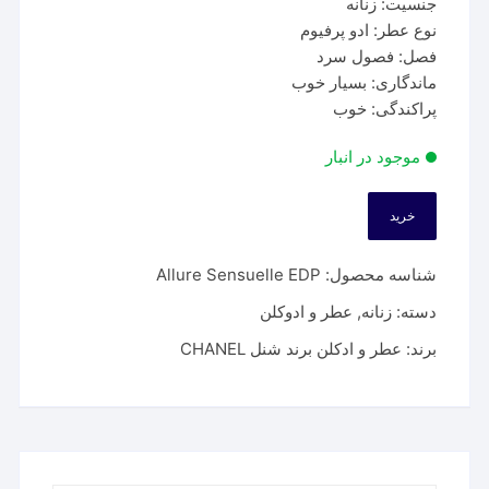
جنسیت: زنانه
نوع عطر: ادو پرفیوم
فصل: فصول سرد
ماندگاری: بسیار خوب
پراکندگی: خوب
موجود در انبار
خرید
عطر
شنل
شناسه محصول:
Allure Sensuelle EDP
الور
سنسوال
دسته:
زنانه
,
عطر و ادوکلن
|
برند:
عطر و ادکلن برند شنل CHANEL
Allure
Sensuelle
EDP
عدد