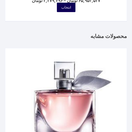
Price
۶۵,۹۵۳,۵۲۷
تومان
–
۲,۳۷۹,۴۹۶
تومان
range:
این
انتخاب
۲,۳۷۹,۴۹۶ تومان
محصول
through
۶۵,۹۵۳,۵۲۷ تومان
دارای
انواع
مختلفی
محصولات مشابه
می
باشد.
گزینه
ها
ممکن
است
در
صفحه
محصول
انتخاب
شوند