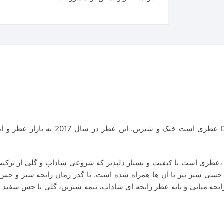
طر دیور جادور این جوی – Dior J`Adore In Joy ،عطری است با کیفیت و بسیار دلپذیر که شروعی شادا
 که حسی سبز نیز با آن ها همراه شده است. با گذر زمان رایحه سبز 
. رایحه میانی و پایه عطر رایحه ای شاداب، نیمه شیرین، گلی با حس سف