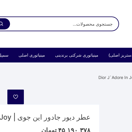
ستریز اصلی)
مینیاتوری شرکتی برندینی
مینیاتوری اصلی
سمپل
مورد
علاقه
عطر دیور جادور این جوی | Dior J`Adore In Joy
۴۵,۱۹۰,۳۷۸
تومان