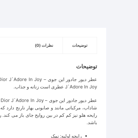
|
Dior
J`Adore
In
Joy
عدد
توضیحات
نظرات (0)
توضیحات
J`Adore In Joy عطری است زنانه و جذاب.
ع
شاداب، مرکباتی مانند و صابونی بهار نارنج دارد
رایحه هلو نیز کم کم در بین روایح جای باز می کند
باشد.
رایحه اولیه: نمک