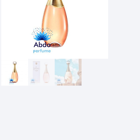
عطر
دیور
جادور
این
جوی