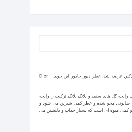
عطر دیور جادور این جوی – Dior J`Adore In Joy عطری است خنک و شیرین. این عطر در سال 2017 به بازار عطر و ادکلن عرضه شد. عطر دیور جادور این جوی – Dior
ب و گلی از ترکیب رایحه گل های سفید و یلانگ یلانگ ترکیب را رایحه
و حس صابونی محو شده و عطر کمی شیرین می شود و
ید و کمی میوه ای است که بسیار جذاب و دلنشین می