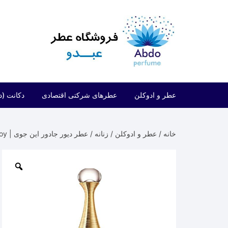
د
دن
ز
حتوا
عطر و ادوکلن
عطرهای شرکتی اقتصادی
دکانت (د
مردانه
شرکتی اقتصادی (فراگرنس ورد)
خانه
/
عطر و ادوکلن
/
زنانه
/ عطر دیور جادور این جوی | Dior J`Adore In Joy
زنانه
شرکتی اقتصادی (ارض الزعفران)
مردانه/زنانه
شرکتی اقتصادی (لطافه)
شرکتی اقتصادی (الحمبرا)