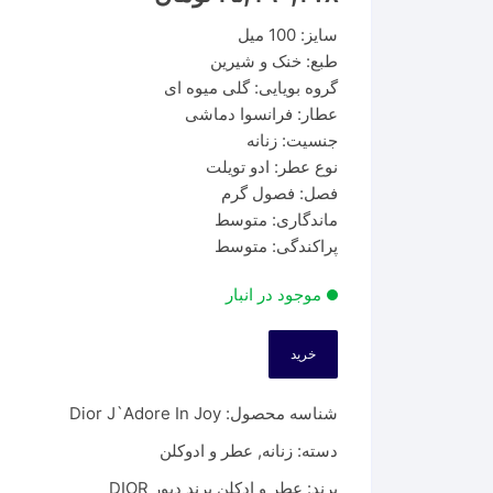
سایز: 100 میل
طبع: خنک و شیرین
گروه بویایی: گلی میوه ای
عطار: فرانسوا دماشی
جنسیت: زنانه
نوع عطر: ادو تویلت
فصل: فصول گرم
ماندگاری: متوسط
پراکندگی: متوسط
موجود در انبار
خرید
شناسه محصول:
Dior J`Adore In Joy
دسته:
زنانه
,
عطر و ادوکلن
برند:
عطر و ادکلن برند دیور DIOR