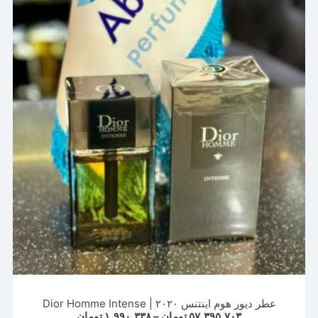
عطر دیور هوم اینتنس ۲۰۲۰ | Dior Homme Intense
Price
۵۷,۳۹۵,۷۰۳
تومان
–
۱,۹۹۰,۳۳۸
تومان