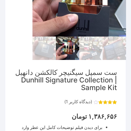
ست سمپل سیگنیچر کالکشن دانهیل
| Dunhill Signature Collection
Sample Kit
(دیدگاه کاربر
1
)
1
امتیاز
4.00
از 5
۱,۳۸۶,۶۵۶
تومان
امتیاز
مشتری
برای دیدن فیلم توضیحات کامل این عطر وارد