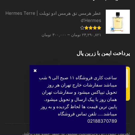
عطر هرمس تق هرمس ادو تویلت | Hermes Terre
d’Hermes
Price
نمره
–
۲۳,۲۹۰,۸۲۱
تومان
۳۰۰,۰۰۰
تومان
4.00
از 5
range:
۳۰۰,۰۰۰ تومان
پرداخت ایمن با زرین پال
through
۲۳,۲۹۰,۸۲۱ تومان
ساعت کاری فروشگاه ۱۱ صبح الی ۹ شب
میباشد سفارشات خارج تهران هر روز
تحویل تیپاکس میشود و سفارشات تهران
همان روز با پیک ارسال و تحویل میشود.
پایین ترین قیمت ها لحاظ گردیده و به روز
میباشد..... تلفن تماس فروشگاه
02188370789
تمامی حقوق این وب‌سایت، متعلق به عطر عبدو می باشد.