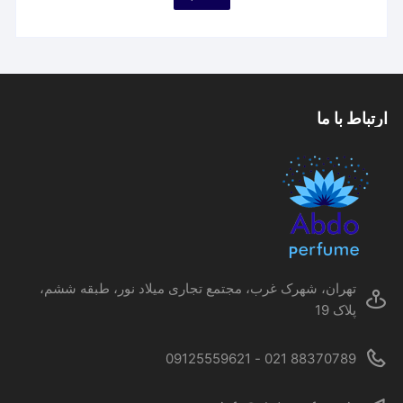
۷۵۹,۷۵۹ تومان
محصول
through
۹,۶۶۷,۹۳۶ تومان
دارای
انواع
مختلفی
می
ارتباط با ما
باشد.
گزینه
ها
ممکن
است
در
صفحه
محصول
تهران، شهرک غرب، مجتمع تجاری میلاد نور، طبقه ششم،
انتخاب
پلاک 19
شوند
88370789 021 - 09125559621