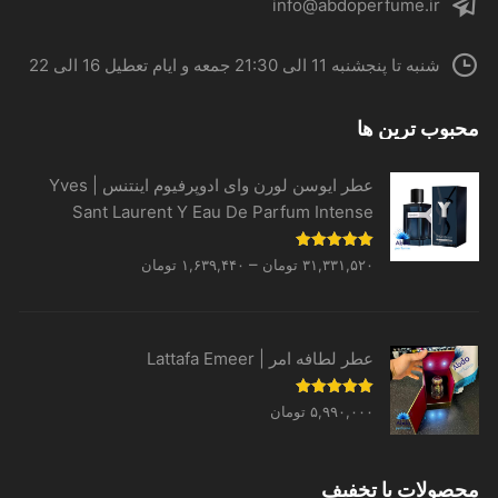
info@abdoperfume.ir
شنبه تا پنجشنبه 11 الی 21:30 جمعه و ایام تعطیل 16 الی 22
محبوب ترین ها
عطر ایوسن لورن وای ادوپرفیوم اینتنس | Yves
Sant Laurent Y Eau De Parfum Intense
Price
نمره
5.00
–
۳۱,۳۳۱,۵۲۰
تومان
۱,۶۳۹,۴۴۰
تومان
از 5
range:
۱,۶۳۹,۴۴۰ تومان
through
عطر لطافه امر | Lattafa Emeer
۳۱,۳۳۱,۵۲۰ تومان
نمره
5.00
۵,۹۹۰,۰۰۰
تومان
از 5
محصولات با تخفیف