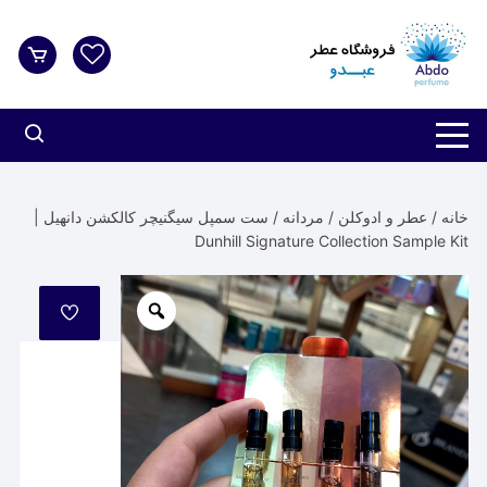
د
دن
ز
حتوا
خانه
/
عطر و ادوکلن
/
مردانه
/ ست سمپل سیگنیچر کالکشن دانهیل |
Dunhill Signature Collection Sample Kit
مورد
علاقه