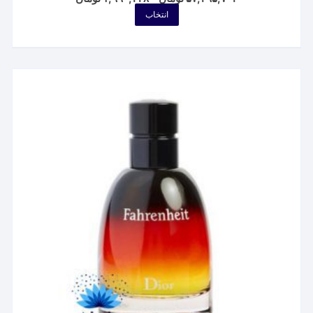
range:
این
انتخاب
۱,۹۹۰,۳۳۸ تومان
محصول
through
۵۷,۳۹۵,۷۰۳ تومان
دارای
انواع
مختلفی
می
باشد.
گزینه
ها
ممکن
است
در
صفحه
محصول
انتخاب
شوند