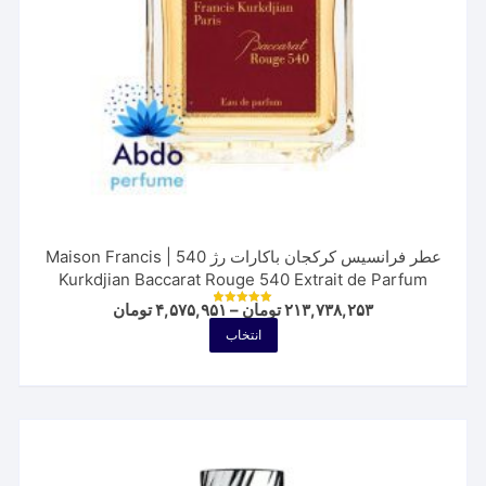
محصول
انتخاب
شوند
عطر فرانسیس کرکجان باکارات رژ 540 | Maison Francis
Kurkdjian Baccarat Rouge 540 Extrait de Parfum
Price
۲۱۳,۷۳۸,۲۵۳
تومان
–
۴,۵۷۵,۹۵۱
تومان
نمره
range:
5.00
این
انتخاب
از 5
۴,۵۷۵,۹۵۱ تومان
محصول
through
۲۱۳,۷۳۸,۲۵۳ تومان
دارای
انواع
مختلفی
می
باشد.