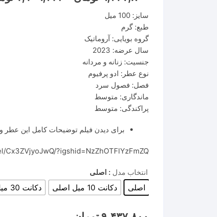
سایز: 100 میل
طبع: گرم
گروه بویایی: آروماتیک‌
سال عرضه: 2023
جنسیت: زنانه و مردانه
نوع عطر: ادو پرفیوم
فصل: فصول سرد
ماندگاری: متوسط
پراکندگی: متوسط
برای دیدن فیلم توضیحات کامل این عطر وا
eel/Cx3ZVjyoJwQ/?igshid=NzZhOTFlYzFmZQ==
انتخاب مدل
: اصلی
اصلی
دکانت 10 میل اصلی
دکانت 30 میل اصلی
۹,۴۳۷,۸۰۰
تومان