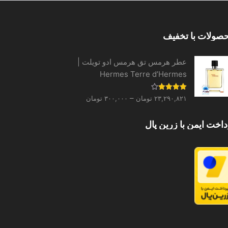
می
باشد.
گزینه
صولات با تخفیف
ها
ممکن
عطر هرمس تق هرمس ادو تویلت |
است
Hermes Terre d’Hermes
در
صفحه
Price
نمره
–
۲۳,۲۹۰,۸۲۱
تومان
۳۰۰,۰۰۰
تومان
محصول
4.00
از 5
range:
انتخاب
۳۰۰,۰۰۰ تومان
داخت ایمن با زرین پال
شوند
through
۲۳,۲۹۰,۸۲۱ تومان