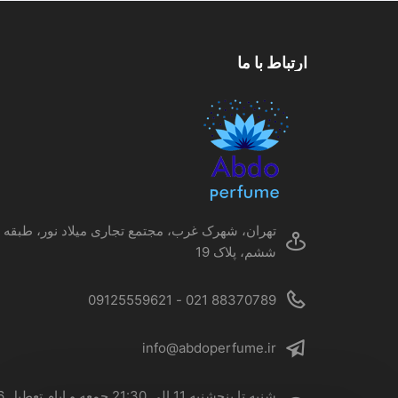
می
باشد.
گزینه
ارتباط با ما
ها
ممکن
است
در
صفحه
محصول
انتخاب
شوند
تهران، شهرک غرب، مجتمع تجاری میلاد نور، طبقه
ششم، پلاک 19
88370789 021 - 09125559621
info@abdoperfume.ir
شنبه تا پنجشنبه 