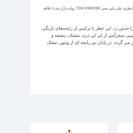
عطر مسترفول از برند تن فور اور با رایحه ای استادانه و خاص، عطری مشترک برای خانم ها و آقایان طراحی شده است. این محصول در سال ۲۰۲۳ توسط برند عطری علی دایی یعنی TEN FOREVER روانه بازار شد تا علاقه
 آن را حدس زد. این عطر با ترکیبی از رایحه‌های نارنگی
کیبی سحرآمیز از لی لی دره، تمشک، بنفشه و
 گردد. در پایان نیز رایحه ای از وتیور، مشک