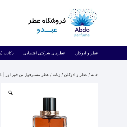
د
دن
ز
حتوا
عطر و ادوکلن
عطرهای شرکتی اقتصادی
دکانت (د
مردانه
شرکتی اقتصادی (فراگرنس ورد)
خانه
/
عطر و ادوکلن
/
زنانه
/ عطر مسترفول تن فور اور | TEN FOREVER MASTERFUL
زنانه
شرکتی اقتصادی (ارض الزعفران)
مردانه/زنانه
شرکتی اقتصادی (لطافه)
شرکتی اقتصادی (الحمبرا)